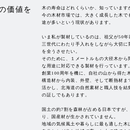
の価値を
木の寿命はどれくらいか、知っています
今の木材市場では、大きく成長した木で
途が多いという現状があります。
いま私が製材しているのは、祖父が
50
年
三世代にわたり手入れをしながら大切に
を全うさせたい。
そのために、１メートルもの大径木から
な用途に対応できる製材を行っています
創業
100
周年を機に、自社の山から得た
構造材から内装、外壁、そして断熱材ま
活かし、北海道の自然素材と職人技を結
の証しでもあります。
国土の約
7
割を森林が占める日本ですが
り、国産材が生かされていません。
地域の気候風土や暮らしに最も適した木