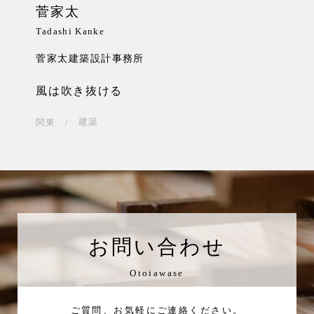
菅家太
木
Tadashi Kanke
Sho
菅家太建築設計事務所
株
風は吹き抜ける
北
づ
建築
関東
道
お問い合わせ
Otoiawase
ご質問、お気軽にご連絡ください。