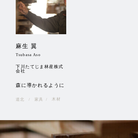
麻生 翼
木
Tsubasa Aso
Sho
下川たてじま林産株式
株式
会社
北
森に導かれるように
く
木材
道北
家具
道