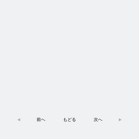
投
前へ
もどる
次へ
稿
ナ
ビ
ゲ