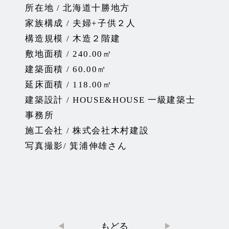
所在地 / 北海道十勝地方
家族構成 / 夫婦+子供２人
構造規模 / 木造２階建
敷地面積 / 240.00㎡
建築面積 / 60.00㎡
延床面積 / 118.00㎡
建築設計 / HOUSE&HOUSE 一級建築士
事務所
施工会社 / 株式会社木村建設
写真撮影/ 箕浦伸雄さん
投
もどる